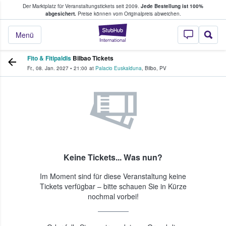
Der Marktplatz für Veranstaltungstickets seit 2009.
Jede Bestellung ist 100%
ans Tickets kaufen & verkaufen
abgesichert.
Preise können vom Originalpreis abweichen.
StubHub - Wo Fans
Menü
Fito & Fitipaldis
Bilbao Tickets
Fr., 08. Jan. 2027
•
21:00
at
Palacio Euskalduna
,
Bilbo
,
PV
Keine Tickets... Was nun?
Im Moment sind für diese Veranstaltung keine
Tickets verfügbar – bitte schauen Sie in Kürze
nochmal vorbei!