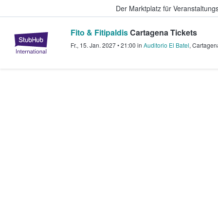
Der Marktplatz für Veranstaltungs
Fito & Fitipaldis
Cartagena Tickets
StubHub - Wo Fans Tickets kauf
Fr., 15. Jan. 2027
•
21:00
in
Auditorio El Batel
,
Cartagen