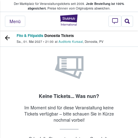
Der Marktplatz für Veranstaltungstickets seit 2009.
Jede Bestellung ist 100%
ans Tickets kaufen & verkaufen
abgesichert.
Preise können vom Originalpreis abweichen.
StubHub - Wo Fans
Menü
Fito & Fitipaldis
Donostia Tickets
Sa., 01. Mai 2027
•
21:00
at
Auditorio Kursaal
,
Donostia
,
PV
Keine Tickets... Was nun?
Im Moment sind für diese Veranstaltung keine
Tickets verfügbar – bitte schauen Sie in Kürze
nochmal vorbei!