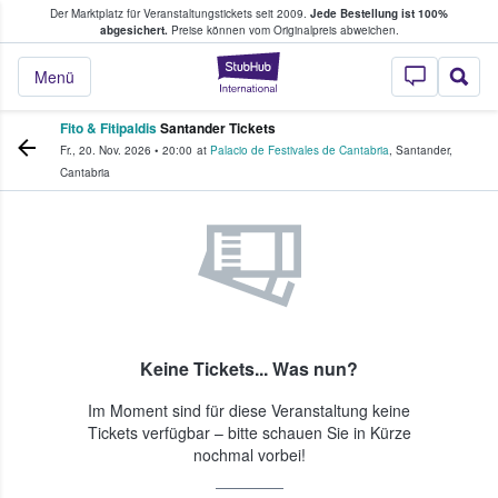
Der Marktplatz für Veranstaltungstickets seit 2009.
Jede Bestellung ist 100%
ans Tickets kaufen & verkaufen
abgesichert.
Preise können vom Originalpreis abweichen.
StubHub - Wo Fans
Menü
Fito & Fitipaldis
Santander Tickets
Fr., 20. Nov. 2026
•
20:00
at
Palacio de Festivales de Cantabria
,
Santander
,
Cantabria
Keine Tickets... Was nun?
Im Moment sind für diese Veranstaltung keine
Tickets verfügbar – bitte schauen Sie in Kürze
nochmal vorbei!