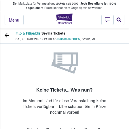
Der Marktplatz für Veranstaltungstickets seit 2009.
Jede Bestellung ist 100%
ans Tickets kaufen & verkaufen
abgesichert.
Preise können vom Originalpreis abweichen.
StubHub - Wo Fans
Menü
Fito & Fitipaldis
Sevilla Tickets
Sa., 20. März 2027
•
21:00
at
Auditorium FIBES
,
Sevilla
,
AL
Keine Tickets... Was nun?
Im Moment sind für diese Veranstaltung keine
Tickets verfügbar – bitte schauen Sie in Kürze
nochmal vorbei!