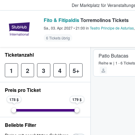
Der Marktplatz für Veranstaltungs
Fito & Fitipaldis
Torremolinos Tickets
StubHub - Wo Fans Tickets kauf
Sa., 03. Apr. 2027
•
21:00
in
Teatro Principe de Asturias
6 Tickets übrig
Ticketanzahl
Patio Butacas
Reihe
w
1 - 6 Tickets
1
2
3
4
5+
Preis pro Ticket
178 $
179 $
Beliebte Filter