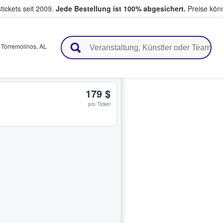
tickets seit 2009.
Jede Bestellung ist 100% abgesichert.
Preise könn
en & verkaufen
,
Torremolinos
,
AL
179 $
pro Ticket