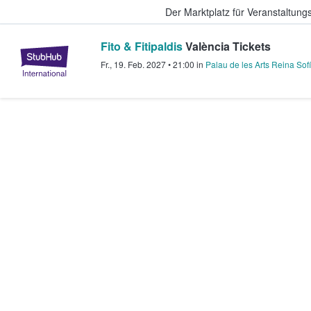
Der Marktplatz für Veranstaltungs
Fito & Fitipaldis
València Tickets
StubHub - Wo Fans Tickets kauf
Fr., 19. Feb. 2027
•
21:00
in
Palau de les Arts Reina Sof