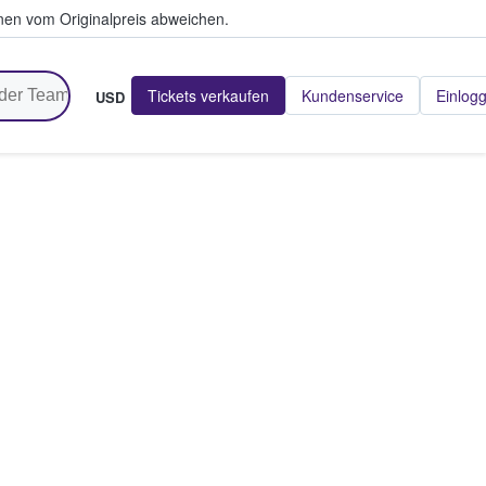
en vom Originalpreis abweichen.
Tickets verkaufen
Kundenservice
Einlog
USD