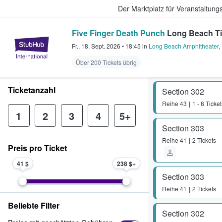
Der Marktplatz für Veranstaltungs
Five Finger Death Punch
Long Beach Ti
StubHub - Wo Fans Tickets kauf
Fr., 18. Sept. 2026
•
18:45
in
Long Beach Amphitheater
,
Über 200 Tickets übrig
Ticketanzahl
Section 302
Reihe
43
1 - 8 Ticket
1
2
3
4
5+
Section 303
Reihe
41
2 Tickets
Preis pro Ticket
41 $
238 $
Section 303
Reihe
41
2 Tickets
Beliebte Filter
Section 302