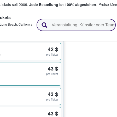
tickets seit 2009.
Jede Bestellung ist 100% abgesichert.
Preise könn
ckets
en & verkaufen
Long Beach
,
California
42 $
s
pro Ticket
43 $
pro Ticket
43 $
pro Ticket
43 $