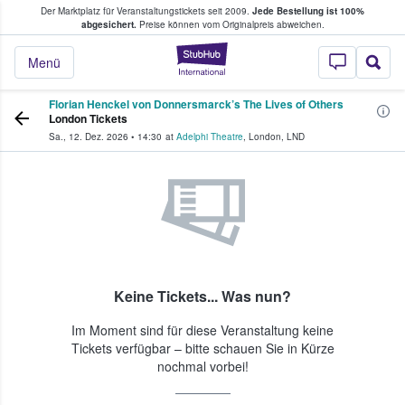
Der Marktplatz für Veranstaltungstickets seit 2009.
Jede Bestellung ist 100%
ans Tickets kaufen & verkaufen
abgesichert.
Preise können vom Originalpreis abweichen.
StubHub - Wo Fans
Menü
Florian Henckel von Donnersmarck’s The Lives of Others
London Tickets
Sa., 12. Dez. 2026
•
14:30
at
Adelphi Theatre
,
London
,
LND
Keine Tickets... Was nun?
Im Moment sind für diese Veranstaltung keine
Tickets verfügbar – bitte schauen Sie in Kürze
nochmal vorbei!