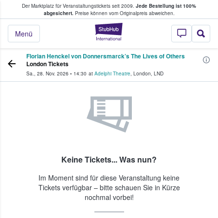
Der Marktplatz für Veranstaltungstickets seit 2009.
Jede Bestellung ist 100%
ans Tickets kaufen & verkaufen
abgesichert.
Preise können vom Originalpreis abweichen.
StubHub - Wo Fans
Menü
Florian Henckel von Donnersmarck’s The Lives of Others
London Tickets
Sa., 28. Nov. 2026
•
14:30
at
Adelphi Theatre
,
London
,
LND
Keine Tickets... Was nun?
Im Moment sind für diese Veranstaltung keine
Tickets verfügbar – bitte schauen Sie in Kürze
nochmal vorbei!