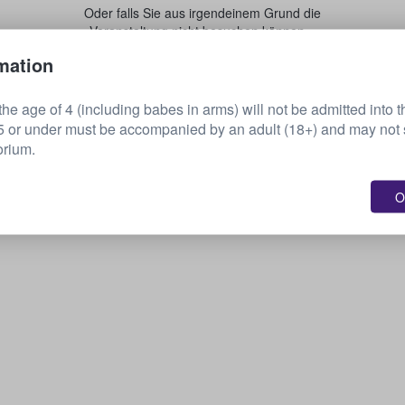
Oder falls Sie aus irgendeinem Grund die
Veranstaltung nicht besuchen können...
mation
Verkaufen Sie Ihre Tickets.
he age of 4 (including babes in arms) will not be admitted into t
or under must be accompanied by an adult (18+) and may not s
orium.
O