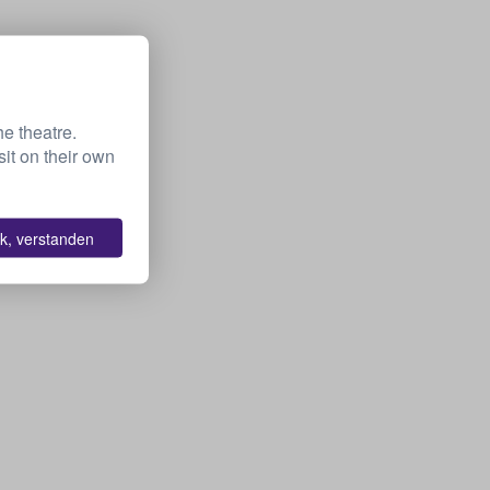
he theatre.
it on their own
k, verstanden