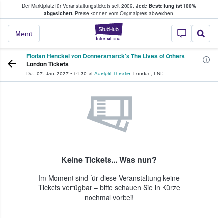
Der Marktplatz für Veranstaltungstickets seit 2009.
Jede Bestellung ist 100%
ans Tickets kaufen & verkaufen
abgesichert.
Preise können vom Originalpreis abweichen.
StubHub - Wo Fans
Menü
Florian Henckel von Donnersmarck’s The Lives of Others
London Tickets
Do., 07. Jan. 2027
•
14:30
at
Adelphi Theatre
,
London
,
LND
Keine Tickets... Was nun?
Im Moment sind für diese Veranstaltung keine
Tickets verfügbar – bitte schauen Sie in Kürze
nochmal vorbei!