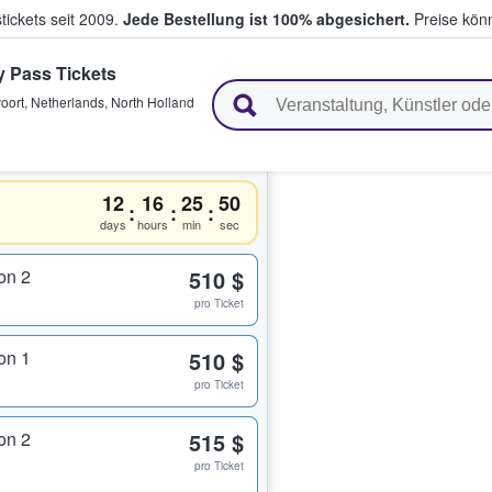
tickets seit 2009.
Jede Bestellung ist 100% abgesichert.
Preise könn
y Pass Tickets
en & verkaufen
oort
,
Netherlands, North Holland
12
16
25
50
:
:
:
days
hours
min
sec
on 2
510 $
pro Ticket
on 1
510 $
pro Ticket
on 2
515 $
pro Ticket