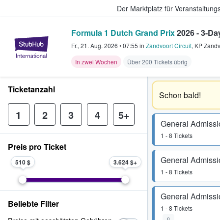
Der Marktplatz für Veranstaltungs
Formula 1 Dutch Grand Prix
2026 - 3-Da
StubHub - Wo Fans Tickets kauf
Fr., 21. Aug. 2026
•
07:55
in
Zandvoort Circuit
,
KP Zandv
In zwei Wochen
Über 200 Tickets übrig
Ticketanzahl
Schon bald!
1
2
3
4
5+
General Admissi
1 - 8 Tickets
Preis pro Ticket
General Admissi
510 $
3.624 $
1 - 8 Tickets
General Admissi
Beliebte Filter
1 - 8 Tickets