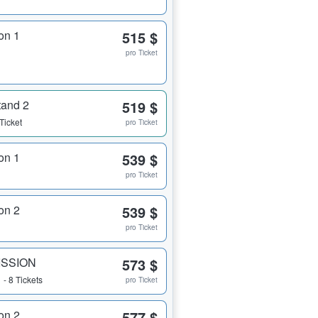
on 1
515 $
pro Ticket
tand 2
519 $
Ticket
pro Ticket
on 1
539 $
pro Ticket
on 2
539 $
pro Ticket
ISSION
573 $
 - 8 Tickets
pro Ticket
on 2
577 $