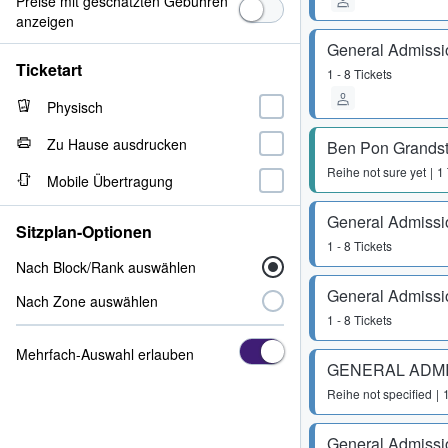
Preise mit geschätzten Gebühren
anzeigen
General Admissi
Ticketart
1 - 8 Tickets
Physisch
Zu Hause ausdrucken
Ben Pon Grands
Reihe
not sure yet
1 
Mobile Übertragung
General Admissi
Sitzplan-Optionen
1 - 8 Tickets
Nach Block/Rank auswählen
General Admissi
Nach Zone auswählen
1 - 8 Tickets
Mehrfach-Auswahl erlauben
GENERAL ADM
Reihe
not specified
1
General Admissi