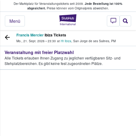
Der Marktplatz für Veranstaltungstickets seit 2009.
Jede Bestellung ist 100%
ans Tickets kaufen & verkaufen
abgesichert.
Preise können vom Originalpreis abweichen.
StubHub - Wo Fans
Menü
Francis Mercier
Ibiza Tickets
Mo., 21. Sept. 2026
•
23:30
at
Hï Ibiza
,
San Jorge de ses Salines
,
PM
Veranstaltung mit freier Platzwahl
Alle Tickets erlauben Ihnen Zugang zu jeglichen verfügbaren Sitz- und
Stehplatzbereichen. Es gibt keine fest zugeordneten Plätze.