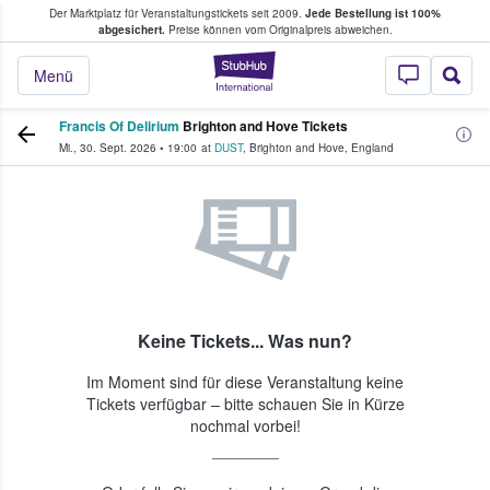
Der Marktplatz für Veranstaltungstickets seit 2009.
Jede Bestellung ist 100%
ans Tickets kaufen & verkaufen
abgesichert.
Preise können vom Originalpreis abweichen.
StubHub - Wo Fans
Menü
Francis Of Delirium
Brighton and Hove Tickets
Mi., 30. Sept. 2026
•
19:00
at
DUST
,
Brighton and Hove
,
England
Keine Tickets... Was nun?
Im Moment sind für diese Veranstaltung keine
Tickets verfügbar – bitte schauen Sie in Kürze
nochmal vorbei!