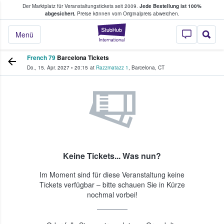
Der Marktplatz für Veranstaltungstickets seit 2009.
Jede Bestellung ist 100%
ans Tickets kaufen & verkaufen
abgesichert.
Preise können vom Originalpreis abweichen.
StubHub - Wo Fans
Menü
French 79
Barcelona Tickets
Do., 15. Apr. 2027
•
20:15
at
Razzmatazz 1
,
Barcelona
,
CT
Keine Tickets... Was nun?
Im Moment sind für diese Veranstaltung keine
Tickets verfügbar – bitte schauen Sie in Kürze
nochmal vorbei!