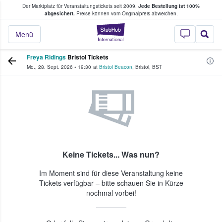
Der Marktplatz für Veranstaltungstickets seit 2009.
Jede Bestellung ist 100%
ans Tickets kaufen & verkaufen
abgesichert.
Preise können vom Originalpreis abweichen.
StubHub - Wo Fans
Menü
Freya Ridings
Bristol Tickets
Mo., 28. Sept. 2026
•
19:30
at
Bristol Beacon
,
Bristol
,
BST
Keine Tickets... Was nun?
Im Moment sind für diese Veranstaltung keine
Tickets verfügbar – bitte schauen Sie in Kürze
nochmal vorbei!