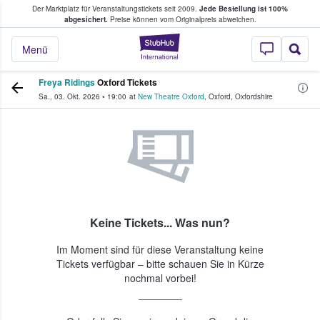
Der Marktplatz für Veranstaltungstickets seit 2009.
Jede Bestellung ist 100%
ans Tickets kaufen & verkaufen
abgesichert.
Preise können vom Originalpreis abweichen.
StubHub - Wo Fans
Menü
Freya Ridings
Oxford Tickets
Sa., 03. Okt. 2026
•
19:00
at
New Theatre Oxford
,
Oxford
,
Oxfordshire
Keine Tickets... Was nun?
Im Moment sind für diese Veranstaltung keine
Tickets verfügbar – bitte schauen Sie in Kürze
nochmal vorbei!