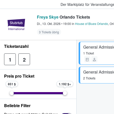
Der Marktplatz für Veranstaltungs
Freya Skye
Orlando Tickets
StubHub - Wo Fans Tickets kauf
Di., 13. Okt. 2026
•
19:00
in
House of Blues Orlando
,
Or
3 Tickets übrig
Ticketanzahl
General Admissi
1 Ticket
1
2
General Admissi
Preis pro Ticket
2 Tickets
851 $
1.192 $
Beliebte Filter