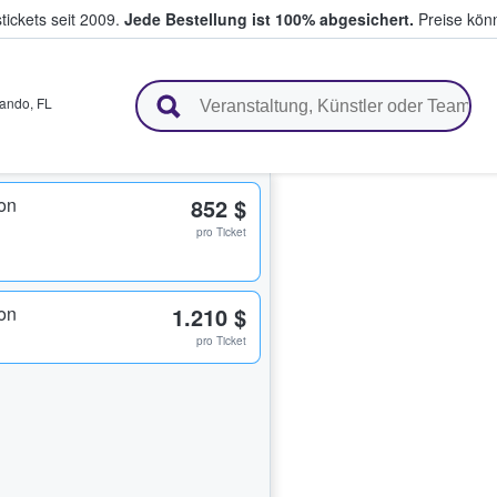
tickets seit 2009.
Jede Bestellung ist 100% abgesichert.
Preise könn
en & verkaufen
lando
,
FL
on
852 $
pro Ticket
on
1.210 $
pro Ticket