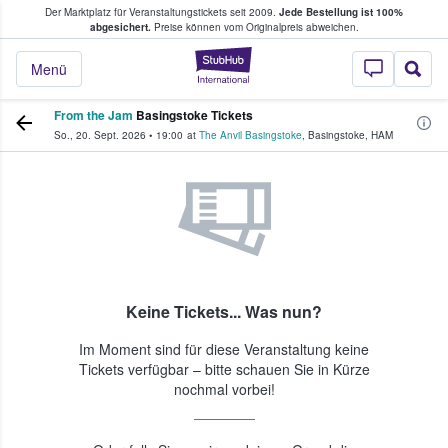
Der Marktplatz für Veranstaltungstickets seit 2009.
Jede Bestellung ist 100%
ans Tickets kaufen & verkaufen
abgesichert.
Preise können vom Originalpreis abweichen.
StubHub - Wo Fans
Menü
From the Jam
Basingstoke Tickets
So., 20. Sept. 2026
•
19:00
at
The Anvil Basingstoke
,
Basingstoke
,
HAM
Keine Tickets... Was nun?
Im Moment sind für diese Veranstaltung keine
Tickets verfügbar – bitte schauen Sie in Kürze
nochmal vorbei!