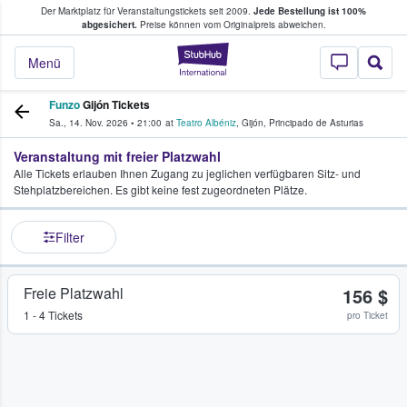
Der Marktplatz für Veranstaltungstickets seit 2009.
Jede Bestellung ist 100%
ans Tickets kaufen & verkaufen
abgesichert.
Preise können vom Originalpreis abweichen.
StubHub - Wo Fans
Menü
Funzo
Gijón Tickets
Sa., 14. Nov. 2026
•
21:00
at
Teatro Albéniz
,
Gijón
,
Principado de Asturias
Veranstaltung mit freier Platzwahl
Alle Tickets erlauben Ihnen Zugang zu jeglichen verfügbaren Sitz- und
Stehplatzbereichen. Es gibt keine fest zugeordneten Plätze.
Filter
Freie Platzwahl
156 $
1 - 4 Tickets
pro Ticket