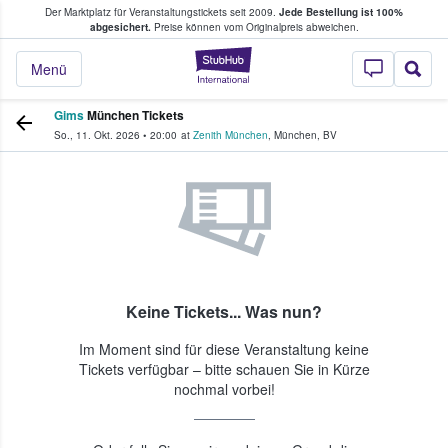
Der Marktplatz für Veranstaltungstickets seit 2009.
Jede Bestellung ist 100%
ans Tickets kaufen & verkaufen
abgesichert.
Preise können vom Originalpreis abweichen.
StubHub - Wo Fans
Menü
Gims
München Tickets
So., 11. Okt. 2026
•
20:00
at
Zenith München
,
München
,
BV
Keine Tickets... Was nun?
Im Moment sind für diese Veranstaltung keine
Tickets verfügbar – bitte schauen Sie in Kürze
nochmal vorbei!