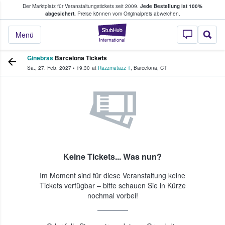
Der Marktplatz für Veranstaltungstickets seit 2009.
Jede Bestellung ist 100%
ans Tickets kaufen & verkaufen
abgesichert.
Preise können vom Originalpreis abweichen.
StubHub - Wo Fans
Menü
Ginebras
Barcelona Tickets
Sa., 27. Feb. 2027
•
19:30
at
Razzmatazz 1
,
Barcelona
,
CT
Keine Tickets... Was nun?
Im Moment sind für diese Veranstaltung keine
Tickets verfügbar – bitte schauen Sie in Kürze
nochmal vorbei!