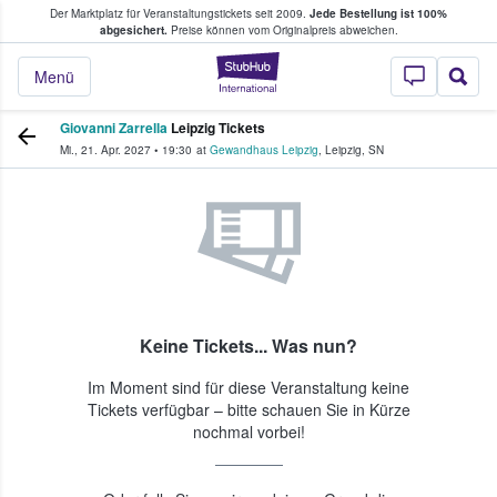
Der Marktplatz für Veranstaltungstickets seit 2009.
Jede Bestellung ist 100%
ans Tickets kaufen & verkaufen
abgesichert.
Preise können vom Originalpreis abweichen.
StubHub - Wo Fans
Menü
Giovanni Zarrella
Leipzig Tickets
Mi., 21. Apr. 2027
•
19:30
at
Gewandhaus Leipzig
,
Leipzig
,
SN
Keine Tickets... Was nun?
Im Moment sind für diese Veranstaltung keine
Tickets verfügbar – bitte schauen Sie in Kürze
nochmal vorbei!