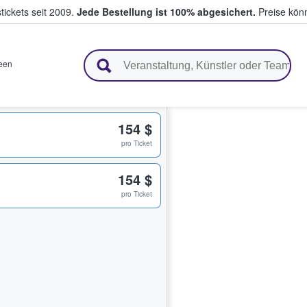
tickets seit 2009.
Jede Bestellung ist 100% abgesichert.
Preise könn
en & verkaufen
een
154 $
pro Ticket
154 $
pro Ticket