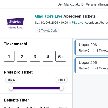
Der Marktplatz für Veranstaltungs
Gladiators Live
Aberdeen Tickets
StubHub - Wo Fans Tickets kauf
Sa., 10. Okt. 2026
•
10:00
in
P&J Live
,
Aberdeen
,
Aberd
16 Tickets übrig
Ticketanzahl
Upper 206
Reihe
C
1 - 8 Tickets
1
2
3
4
5+
Upper 205
Reihe
C
1 - 8 Tickets
Preis pro Ticket
153 $
155 $
Beliebte Filter