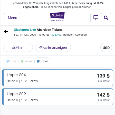
Der Marktplatz für Veranstaltungstickets seit 2009.
Jede Bestellung ist 100%
ans Tickets kaufen & verkaufen
abgesichert.
Preise können vom Originalpreis abweichen.
StubHub - Wo Fans
Menü
Gladiators Live
Aberdeen Tickets
So., 11. Okt. 2026
•
10:00
at
P&J Live
,
Aberdeen
,
Aberdeen
Filter
Karte anzeigen
USD
Floor
Lower
Upper
Upper 204
139 $
Reihe
C
1 - 8 Tickets
pro Ticket
Upper 202
142 $
Reihe
D
1 - 8 Tickets
pro Ticket