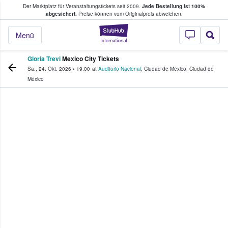
Der Marktplatz für Veranstaltungstickets seit 2009.
Jede Bestellung ist 100%
ans Tickets kaufen & verkaufen
abgesichert.
Preise können vom Originalpreis abweichen.
StubHub - Wo Fans
Menü
Gloria Trevi
Mexico City Tickets
Sa., 24. Okt. 2026
•
19:00
at
Auditorio Nacional
,
Ciudad de México
,
Ciudad de
México