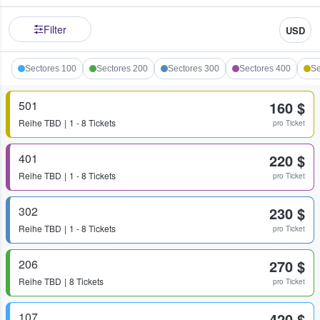
Filter
USD
Sectores 100
Sectores 200
Sectores 300
Sectores 400
Se
501
160 $
Reihe
TBD
1 - 8 Tickets
pro Ticket
401
220 $
Reihe
TBD
1 - 8 Tickets
pro Ticket
302
230 $
Reihe
TBD
1 - 8 Tickets
pro Ticket
206
270 $
Reihe
TBD
8 Tickets
pro Ticket
107
420 $