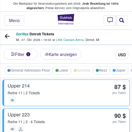
Der Marktplatz für Veranstaltungstickets seit 2009.
Jede Bestellung ist 100%
ans Tickets kaufen & verkaufen
abgesichert.
Preise können vom Originalpreis abweichen.
StubHub - Wo Fans
Menü
Gorillaz
Detroit Tickets
Mi., 07. Okt. 2026
•
19:00
at
Little Caesars Arena
,
Detroit
,
MI
Filter
Karte anzeigen
USD
1
General Admission Floor
Lower
Gondola
Mezz
Upper
Upper 214
87 $
Reihe
11
2 Tickets
pro Ticket
Upper 223
90 $
Reihe
11
2 - 4 Tickets
pro Ticket