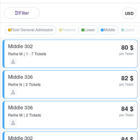
Filter
USD
Floor General Admission
Parterre
Lower
Middle
Upper
Middle 302
80 $
Reihe
M
1 - 7 Tickets
pro Ticket
Middle 336
82 $
Reihe
N
2 Tickets
pro Ticket
Middle 336
84 $
Reihe
M
2 Tickets
pro Ticket
Middle 302
84 $