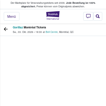
Der Marktplatz für Veranstaltungstickets seit 2009.
Jede Bestellung ist 100%
ans Tickets kaufen & verkaufen
abgesichert.
Preise können vom Originalpreis abweichen.
StubHub - Wo Fans
Menü
Gorillaz
Montréal Tickets
Sa., 03. Okt. 2026
•
19:00
at
Bell Centre
,
Montréal
,
QC