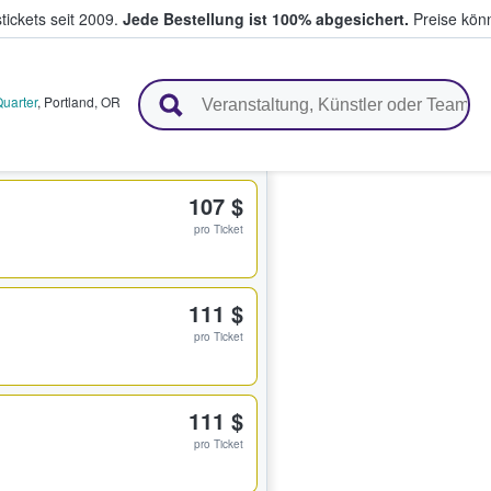
tickets seit 2009.
Jede Bestellung ist 100% abgesichert.
Preise könn
en & verkaufen
uarter
,
Portland
,
OR
107 $
pro Ticket
111 $
pro Ticket
111 $
pro Ticket