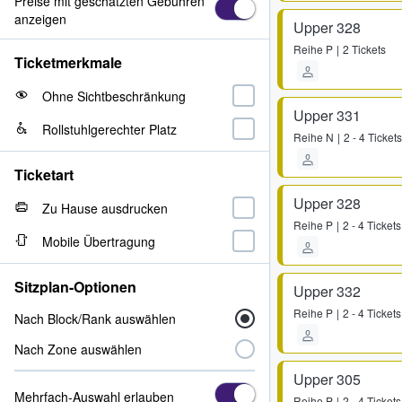
Preise mit geschätzten Gebühren
anzeigen
Upper 328
Reihe
P
2 Tickets
Ticketmerkmale
Ohne Sichtbeschränkung
Upper 331
Rollstuhlgerechter Platz
Reihe
N
2 - 4 Tickets
Ticketart
Upper 328
Zu Hause ausdrucken
Reihe
P
2 - 4 Tickets
Mobile Übertragung
Sitzplan-Optionen
Upper 332
Reihe
P
2 - 4 Tickets
Nach Block/Rank auswählen
Nach Zone auswählen
Upper 305
Mehrfach-Auswahl erlauben
Reihe
P
2 - 4 Tickets