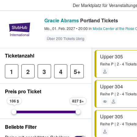
Der Marktplatz für Veranstaltungs
Gracie Abrams
Portland Tickets
StubHub - Wo Fans Tickets kauf
Mo., 01. Feb. 2027
•
20:00
in
Moda Center at the Rose Q
Über 200 Tickets übrig
Ticketanzahl
Upper 305
Reihe
P
2 - 4 Tickets
1
2
3
4
5+
Upper 304
Preis pro Ticket
Reihe
P
2 - 4 Tickets
106 $
827 $
Upper 305
Reihe
P
2 - 4 Tickets
Beliebte Filter