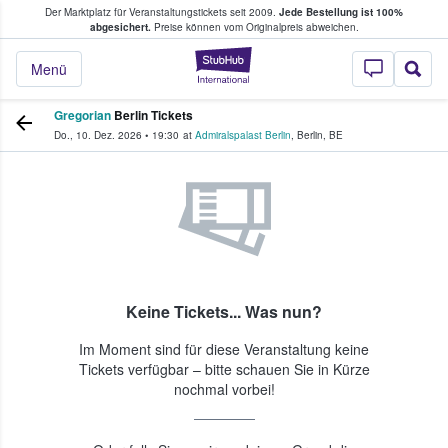
Der Marktplatz für Veranstaltungstickets seit 2009.
Jede Bestellung ist 100%
ans Tickets kaufen & verkaufen
abgesichert.
Preise können vom Originalpreis abweichen.
StubHub - Wo Fans
Menü
Gregorian
Berlin Tickets
Do., 10. Dez. 2026
•
19:30
at
Admiralspalast Berlin
,
Berlin
,
BE
Keine Tickets... Was nun?
Im Moment sind für diese Veranstaltung keine
Tickets verfügbar – bitte schauen Sie in Kürze
nochmal vorbei!