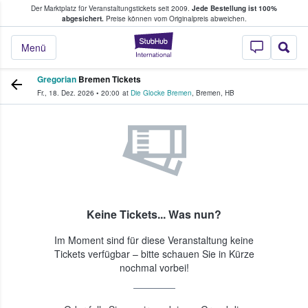
Der Marktplatz für Veranstaltungstickets seit 2009.
Jede Bestellung ist 100%
ans Tickets kaufen & verkaufen
abgesichert.
Preise können vom Originalpreis abweichen.
StubHub - Wo Fans
Menü
Gregorian
Bremen Tickets
Fr., 18. Dez. 2026
•
20:00
at
Die Glocke Bremen
,
Bremen
,
HB
Keine Tickets... Was nun?
Im Moment sind für diese Veranstaltung keine
Tickets verfügbar – bitte schauen Sie in Kürze
nochmal vorbei!