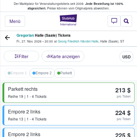
Der Marktplatz für Veranstaltungstickets seit 2009.
Jede Bestellung ist 100%
ans Tickets kaufen & verkaufen
abgesichert.
Preise können vom Originalpreis abweichen.
StubHub - Wo Fans
Menü
Gregorian
Halle (Saale) Tickets
Fr., 27. Nov. 2026
•
20:00
at
Georg Friedrich Händel Halle
,
Halle (Saale)
,
ST
Filter
Karte anzeigen
USD
Empore 1
Empore 2
Parkett
Parkett rechts
213 $
Reihe
19
1 - 4 Tickets
pro Ticket
Empore 2 links
224 $
Reihe
13
1 - 4 Tickets
pro Ticket
Empore 2 links
225 $