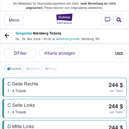
Der Marktplatz für Veranstaltungstickets seit 2009.
Jede Bestellung ist 100%
ans Tickets kaufen & verkaufen
abgesichert.
Preise können vom Originalpreis abweichen.
StubHub - Wo Fans
Menü
Gregorian
Nürnberg Tickets
Do., 26. Nov. 2026
•
20:00
at
Meistersingerhalle
,
Nürnberg
,
BV
Filter
Karte anzeigen
USD
Parkett
Balkon
Rang
C Seite Rechts
244 $
1 - 6 Tickets
pro Ticket
C Seite Links
244 $
1 - 6 Tickets
pro Ticket
D Mitte Links
244 $