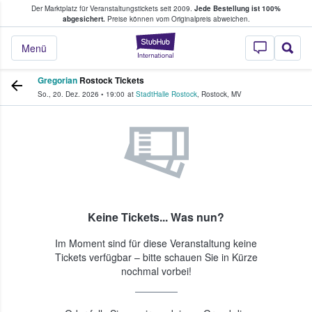
Der Marktplatz für Veranstaltungstickets seit 2009.
Jede Bestellung ist 100%
ans Tickets kaufen & verkaufen
abgesichert.
Preise können vom Originalpreis abweichen.
StubHub - Wo Fans
Menü
Gregorian
Rostock Tickets
So., 20. Dez. 2026
•
19:00
at
StadtHalle Rostock
,
Rostock
,
MV
Keine Tickets... Was nun?
Im Moment sind für diese Veranstaltung keine
Tickets verfügbar – bitte schauen Sie in Kürze
nochmal vorbei!