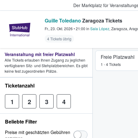
Der Marktplatz für Veranstaltungs
Guille Toledano
Zaragoza Tickets
StubHub - Wo Fans Tickets kauf
Fr., 23. Okt. 2026
•
21:00
in
Sala López
,
Zaragoza
,
Arag
4 Tickets übrig
Veranstaltung mit freier Platzwahl
Freie Platzwahl
Alle Tickets erlauben Ihnen Zugang zu jeglichen
1 - 4 Tickets
verfügbaren Sitz- und Stehplatzbereichen. Es gibt
keine fest zugeordneten Plätze.
Ticketanzahl
1
2
3
4
Beliebte Filter
Preise mit geschätzten Gebühren