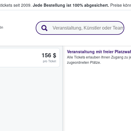
tickets seit 2009.
Jede Bestellung ist 100% abgesichert.
Preise könn
en & verkaufen
ón
Veranstaltung mit freier Platzwa
156 $
Alle Tickets erlauben Ihnen Zugang zu je
pro Ticket
zugeordneten Plätze.