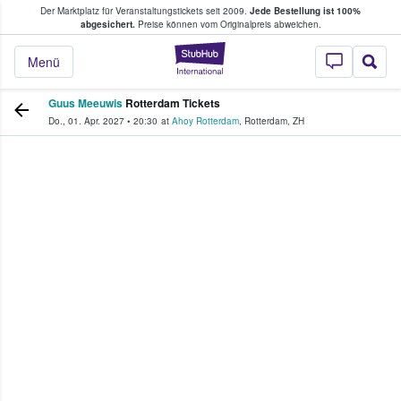
Der Marktplatz für Veranstaltungstickets seit 2009.
Jede Bestellung ist 100%
ans Tickets kaufen & verkaufen
abgesichert.
Preise können vom Originalpreis abweichen.
StubHub - Wo Fans
Menü
Guus Meeuwis
Rotterdam Tickets
Do., 01. Apr. 2027
•
20:30
at
Ahoy Rotterdam
,
Rotterdam
,
ZH