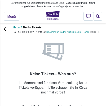
Der Marktplatz für Veranstaltungstickets seit 2009.
Jede Bestellung ist 100%
ans Tickets kaufen & verkaufen
abgesichert.
Preise können vom Originalpreis abweichen.
StubHub - Wo Fans
Menü
Haus F
Berlin Tickets
So., 14. März 2027
•
19:45
at
Kesselhaus in der Kulturbrauerei Berlin
,
Berlin
,
BE
Keine Tickets... Was nun?
Im Moment sind für diese Veranstaltung keine
Tickets verfügbar – bitte schauen Sie in Kürze
nochmal vorbei!