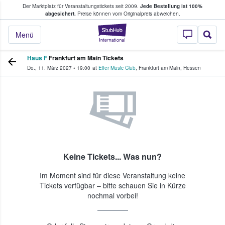
Der Marktplatz für Veranstaltungstickets seit 2009.
Jede Bestellung ist 100%
ans Tickets kaufen & verkaufen
abgesichert.
Preise können vom Originalpreis abweichen.
StubHub - Wo Fans
Menü
Haus F
Frankfurt am Main Tickets
Do., 11. März 2027
•
19:00
at
Elfer Music Club
,
Frankfurt am Main
,
Hessen
Keine Tickets... Was nun?
Im Moment sind für diese Veranstaltung keine
Tickets verfügbar – bitte schauen Sie in Kürze
nochmal vorbei!