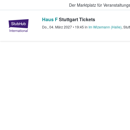
Der Marktplatz für Veranstaltungs
Haus F
Stuttgart Tickets
StubHub - Wo Fans Tickets kauf
Do., 04. März 2027
•
19:45
in
Im Wizemann (Halle)
,
Stut