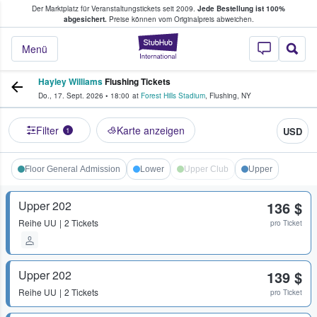
Der Marktplatz für Veranstaltungstickets seit 2009.
Jede Bestellung ist 100%
ans Tickets kaufen & verkaufen
abgesichert.
Preise können vom Originalpreis abweichen.
StubHub - Wo Fans
Menü
Hayley Williams
Flushing Tickets
Do., 17. Sept. 2026
•
18:00
at
Forest Hills Stadium
,
Flushing
,
NY
Filter
Karte anzeigen
USD
1
Floor General Admission
Lower
Upper Club
Upper
Upper 202
136 $
Reihe
UU
2 Tickets
pro Ticket
Upper 202
139 $
Reihe
UU
2 Tickets
pro Ticket