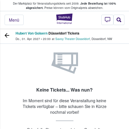
Der Marktplatz für Veranstaltungstickets seit 2009.
Jede Bestellung ist 100%
ans Tickets kaufen & verkaufen
abgesichert.
Preise können vom Originalpreis abweichen.
StubHub - Wo Fans
Menü
Hubert Von Goisern
Düsseldorf Tickets
Do., 01. Apr. 2027
•
20:00
at
Savoy Theater Düsseldorf
,
Düsseldorf
,
NW
Keine Tickets... Was nun?
Im Moment sind für diese Veranstaltung keine
Tickets verfügbar – bitte schauen Sie in Kürze
nochmal vorbei!