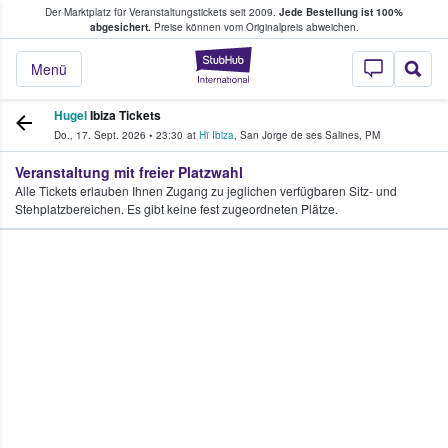
Der Marktplatz für Veranstaltungstickets seit 2009.
Jede Bestellung ist 100%
ans Tickets kaufen & verkaufen
abgesichert.
Preise können vom Originalpreis abweichen.
StubHub - Wo Fans
Menü
Hugel
Ibiza Tickets
Do., 17. Sept. 2026
•
23:30
at
Hï Ibiza
,
San Jorge de ses Salines
,
PM
Veranstaltung mit freier Platzwahl
Alle Tickets erlauben Ihnen Zugang zu jeglichen verfügbaren Sitz- und
Stehplatzbereichen. Es gibt keine fest zugeordneten Plätze.