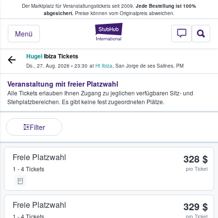
Der Marktplatz für Veranstaltungstickets seit 2009.
Jede Bestellung ist 100%
ans Tickets kaufen & verkaufen
abgesichert.
Preise können vom Originalpreis abweichen.
StubHub - Wo Fans
Menü
Hugel
Ibiza Tickets
Do., 27. Aug. 2026
•
23:30
at
Hï Ibiza
,
San Jorge de ses Salines
,
PM
Veranstaltung mit freier Platzwahl
Alle Tickets erlauben Ihnen Zugang zu jeglichen verfügbaren Sitz- und
Stehplatzbereichen. Es gibt keine fest zugeordneten Plätze.
Filter
Freie Platzwahl
328 $
1 - 4 Tickets
pro Ticket
Freie Platzwahl
329 $
1 - 4 Tickets
pro Ticket