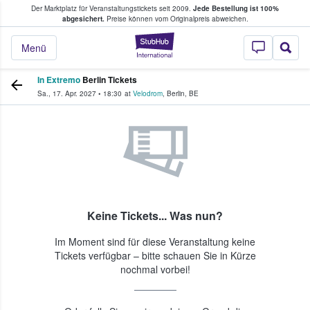
Der Marktplatz für Veranstaltungstickets seit 2009.
Jede Bestellung ist 100%
ans Tickets kaufen & verkaufen
abgesichert.
Preise können vom Originalpreis abweichen.
StubHub - Wo Fans
Menü
In Extremo
Berlin Tickets
Sa., 17. Apr. 2027
•
18:30
at
Velodrom
,
Berlin
,
BE
Keine Tickets... Was nun?
Im Moment sind für diese Veranstaltung keine
Tickets verfügbar – bitte schauen Sie in Kürze
nochmal vorbei!