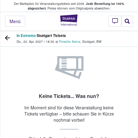
Der Marktplatz für Veranstaltungstickets seit 2009.
Jede Bestellung ist 100%
ans Tickets kaufen & verkaufen
abgesichert.
Preise können vom Originalpreis abweichen.
StubHub - Wo Fans
Menü
In Extremo
Stuttgart Tickets
Do., 22. Apr. 2027
•
18:30
at
Porsche Arena
,
Stuttgart
,
BW
Keine Tickets... Was nun?
Im Moment sind für diese Veranstaltung keine
Tickets verfügbar – bitte schauen Sie in Kürze
nochmal vorbei!