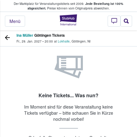
Der Marktplatz für Veranstaltungstickets seit 2009.
Jede Bestellung ist 100%
ans Tickets kaufen & verkaufen
abgesichert.
Preise können vom Originalpreis abweichen.
StubHub - Wo Fans
Menü
Ina Müller
Göttingen Tickets
Fr., 29. Jan. 2027
•
20:00
at
Lokhalle
,
Göttingen
,
NI
Keine Tickets... Was nun?
Im Moment sind für diese Veranstaltung keine
Tickets verfügbar – bitte schauen Sie in Kürze
nochmal vorbei!