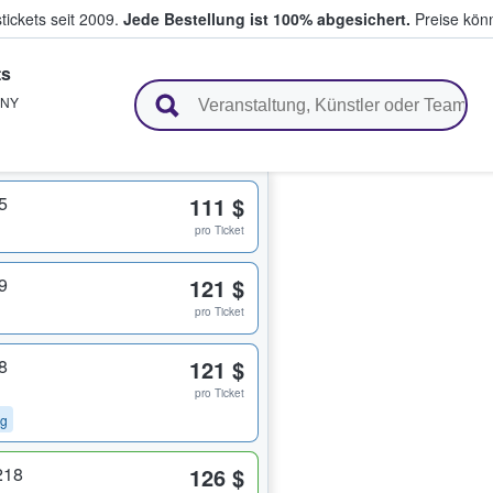
tickets seit 2009.
Jede Bestellung ist 100% abgesichert.
Preise könn
ts
en & verkaufen
NY
5
111 $
pro Ticket
9
121 $
pro Ticket
8
121 $
pro Ticket
ng
218
126 $