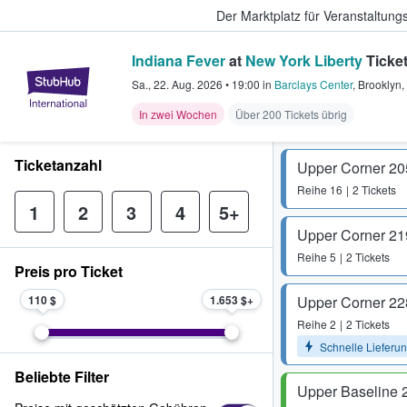
Der Marktplatz für Veranstaltungs
Indiana Fever
at
New York Liberty
Ticke
StubHub - Wo Fans Tickets kauf
Sa., 22. Aug. 2026
•
19:00
in
Barclays Center
,
Brooklyn
,
In zwei Wochen
Über 200 Tickets übrig
Ticketanzahl
Upper Corner 20
Reihe
16
2 Tickets
1
2
3
4
5+
Upper Corner 21
Reihe
5
2 Tickets
Preis pro Ticket
110 $
1.653 $
Upper Corner 22
Reihe
2
2 Tickets
Schnelle Lieferu
Beliebte Filter
Upper Baseline 