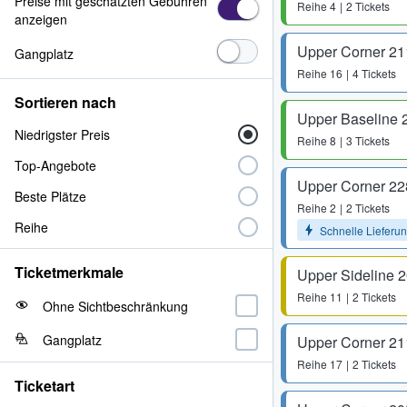
Preise mit geschätzten Gebühren
Reihe
4
2 Tickets
anzeigen
Upper Corner 21
Gangplatz
Reihe
16
4 Tickets
Sortieren nach
Upper Baseline 
Niedrigster Preis
Reihe
8
3 Tickets
Top-Angebote
Upper Corner 22
Beste Plätze
Reihe
2
2 Tickets
Reihe
Schnelle Lieferu
Ticketmerkmale
Upper Sideline 
Reihe
11
2 Tickets
Ohne Sichtbeschränkung
Gangplatz
Upper Corner 21
Reihe
17
2 Tickets
Ticketart