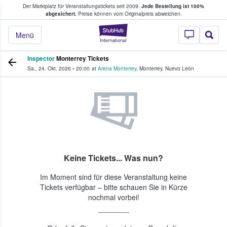
Der Marktplatz für Veranstaltungstickets seit 2009.
Jede Bestellung ist 100%
ans Tickets kaufen & verkaufen
abgesichert.
Preise können vom Originalpreis abweichen.
StubHub - Wo Fans
Menü
Inspector
Monterrey Tickets
Sa., 24. Okt. 2026
•
20:00
at
Arena Monterrey
,
Monterrey
,
Nuevo León
Keine Tickets... Was nun?
Im Moment sind für diese Veranstaltung keine
Tickets verfügbar – bitte schauen Sie in Kürze
nochmal vorbei!