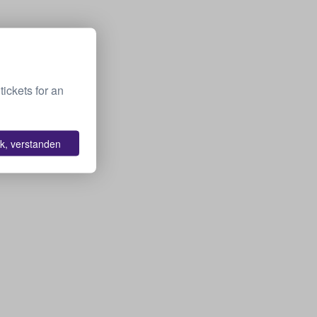
ickets for an
k, verstanden