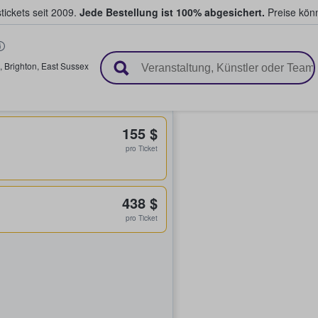
tickets seit 2009.
Jede Bestellung ist 100% abgesichert.
Preise könn
en & verkaufen
,
Brighton
,
East Sussex
155 $
pro Ticket
438 $
pro Ticket