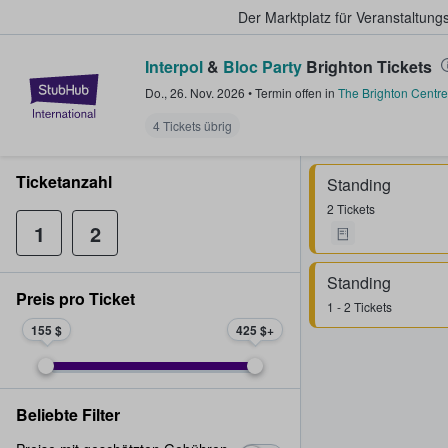
Der Marktplatz für Veranstaltungs
Interpol
&
Bloc Party
Brighton Tickets
StubHub - Wo Fans Tickets kauf
Do., 26. Nov. 2026
•
Termin offen
in
The Brighton Centre
4 Tickets übrig
Ticketanzahl
Standing
2 Tickets
1
2
Standing
Preis pro Ticket
1 - 2 Tickets
155 $
425 $
Beliebte Filter